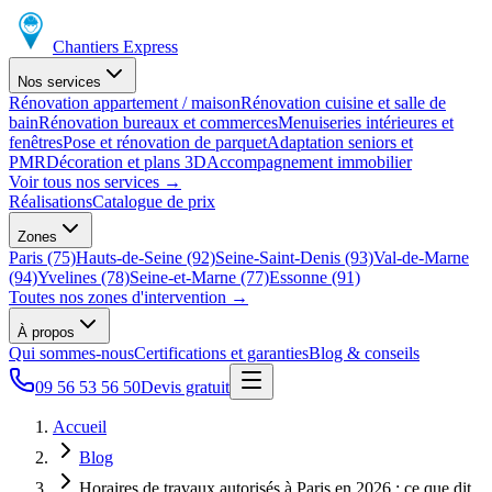
Chantiers Express
Nos services
Rénovation appartement / maison
Rénovation cuisine et salle de
bain
Rénovation bureaux et commerces
Menuiseries intérieures et
fenêtres
Pose et rénovation de parquet
Adaptation seniors et
PMR
Décoration et plans 3D
Accompagnement immobilier
Voir tous nos services
→
Réalisations
Catalogue de prix
Zones
Paris (75)
Hauts-de-Seine (92)
Seine-Saint-Denis (93)
Val-de-Marne
(94)
Yvelines (78)
Seine-et-Marne (77)
Essonne (91)
Toutes nos zones d'intervention
→
À propos
Qui sommes-nous
Certifications et garanties
Blog & conseils
09 56 53 56 50
Devis gratuit
Accueil
Blog
Horaires de travaux autorisés à Paris en 2026 : ce que dit