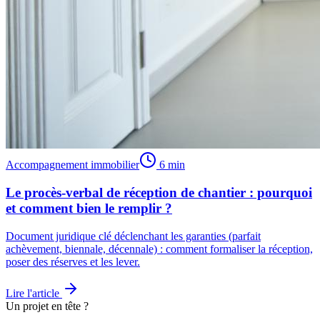
Accompagnement immobilier
6 min
Le procès-verbal de réception de chantier : pourquoi
et comment bien le remplir ?
Document juridique clé déclenchant les garanties (parfait
achèvement, biennale, décennale) : comment formaliser la réception,
poser des réserves et les lever.
Lire l'article
Un projet en tête ?