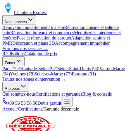
Chantiers Express
Nos services
Rénovation appartement / maison
Rénovation cuisine et salle de
bain
Rénovation bureaux et commerces
Menuiseries intérieures et
fenêtres
Pose et rénovation de parquet
Adaptation seniors et
PMR
Décoration et plans 3D
Accompagnement immobilier
Voir tous nos services
→
Réalisations
Catalogue de prix
Zones
Paris (75)
Hauts-de-Seine (92)
Seine-Saint-Denis (93)
Val-de-Marne
(94)
Yvelines (78)
Seine-et-Marne (77)
Essonne (91)
Toutes nos zones d'intervention
→
À propos
Qui sommes-nous
Certifications et garanties
Blog & conseils
09 56 53 56 50
Devis gratuit
Accueil
/
Certifications
/
Garantie décennale