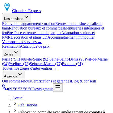
Chantiers Express
Nos services
Rénovation appartement / maison
Rénovation cuisine et salle de
bain
Rénovation bureaux et commerces
Menuiseries intérieures et
fenêtres
Pose et rénovation de parquet
Adaptation seniors et
PMR
Décoration et plans 3D
Accompagnement immobilier
Voir tous nos services
→
Réalisations
Catalogue de prix
Zones
Paris (75)
Hauts-de-Seine (92)
Seine-Saint-Denis (93)
Val-de-Marne
(94)
Yvelines (78)
Seine-et-Marne (77)
Essonne (91)
Toutes nos zones d'intervention
→
À propos
Qui sommes-nous
Certifications et garanties
Blog & conseils
09 56 53 56 50
Devis gratuit
Accueil
Réalisations
Rénovation complète avec aménagement de combles à