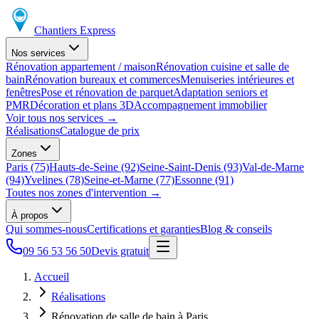
Chantiers Express
Nos services
Rénovation appartement / maison
Rénovation cuisine et salle de
bain
Rénovation bureaux et commerces
Menuiseries intérieures et
fenêtres
Pose et rénovation de parquet
Adaptation seniors et
PMR
Décoration et plans 3D
Accompagnement immobilier
Voir tous nos services
→
Réalisations
Catalogue de prix
Zones
Paris (75)
Hauts-de-Seine (92)
Seine-Saint-Denis (93)
Val-de-Marne
(94)
Yvelines (78)
Seine-et-Marne (77)
Essonne (91)
Toutes nos zones d'intervention
→
À propos
Qui sommes-nous
Certifications et garanties
Blog & conseils
09 56 53 56 50
Devis gratuit
Accueil
Réalisations
Rénovation de salle de bain à Paris