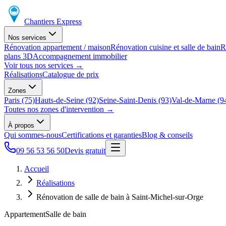
Chantiers Express
Nos services
Rénovation appartement / maison
Rénovation cuisine et salle de bain
R
plans 3D
Accompagnement immobilier
Voir tous nos services
→
Réalisations
Catalogue de prix
Zones
Paris (75)
Hauts-de-Seine (92)
Seine-Saint-Denis (93)
Val-de-Marne (9
Toutes nos zones d'intervention
→
À propos
Qui sommes-nous
Certifications et garanties
Blog & conseils
09 56 53 56 50
Devis gratuit
Accueil
Réalisations
Rénovation de salle de bain à Saint-Michel-sur-Orge
Appartement
Salle de bain