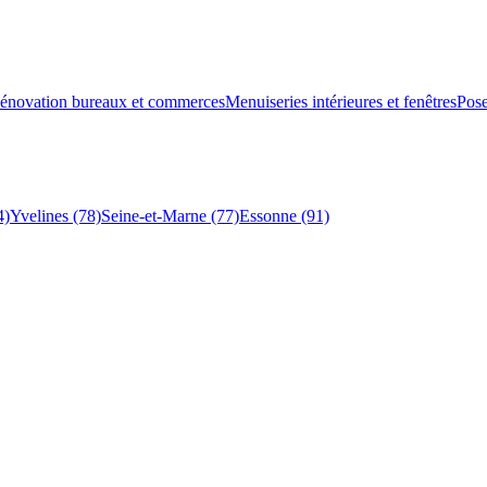
énovation bureaux et commerces
Menuiseries intérieures et fenêtres
Pose
4)
Yvelines (78)
Seine-et-Marne (77)
Essonne (91)