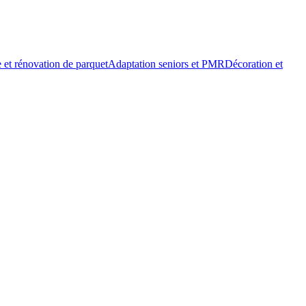
 et rénovation de parquet
Adaptation seniors et PMR
Décoration et