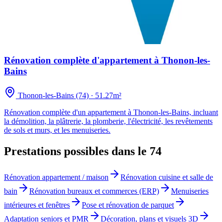
Rénovation complète d'appartement à Thonon-les-
Bains
Thonon-les-Bains (74)
·
51.27m²
Rénovation complète d'un appartement à Thonon-les-Bains, incluant
la démolition, la plâtrerie, la plomberie, l'électricité, les revêtements
de sols et murs, et les menuiseries.
Prestations possibles dans le 74
Rénovation appartement / maison
Rénovation cuisine et salle de
bain
Rénovation bureaux et commerces (ERP)
Menuiseries
intérieures et fenêtres
Pose et rénovation de parquet
Adaptation seniors et PMR
Décoration, plans et visuels 3D