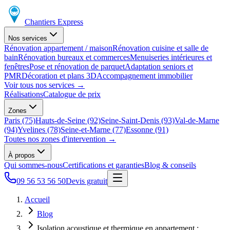
Chantiers Express
Nos services
Rénovation appartement / maison
Rénovation cuisine et salle de
bain
Rénovation bureaux et commerces
Menuiseries intérieures et
fenêtres
Pose et rénovation de parquet
Adaptation seniors et
PMR
Décoration et plans 3D
Accompagnement immobilier
Voir tous nos services
→
Réalisations
Catalogue de prix
Zones
Paris (75)
Hauts-de-Seine (92)
Seine-Saint-Denis (93)
Val-de-Marne
(94)
Yvelines (78)
Seine-et-Marne (77)
Essonne (91)
Toutes nos zones d'intervention
→
À propos
Qui sommes-nous
Certifications et garanties
Blog & conseils
09 56 53 56 50
Devis gratuit
Accueil
Blog
Isolation acoustique et thermique en appartement :