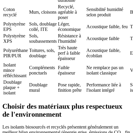
durabilité
Recyclé,
Coton
Sensibilité humidité
Murs, cloisons
agréable à
B
recyclé
selon produit
poser
Polystyrène
Sols, doublage
Léger,
Acoustique faible, feu
T
EPS
collé, ITE
économique
Polystyrène
Sols,
Résistance à
Acoustique faible
T
XPS
soubassements
l'humidité
Très haute
Polyuréthane
Toitures, sols,
Acoustique faible,
perf à faible
E
PIR/PUR
doublage
écobilan
épaisseur
Isolant
Compléments
Faible
Ne remplace pas un
mince
V
ponctuels
épaisseur
isolant classique
réfléchissant
Doublage
Doublage
Pose rapide,
Performance liée à
S
plaque +
mural
finition prête
l'isolant intégré
i
isolant
Choisir des matériaux plus respectueux
de l'environnement
Les isolants biosourcés et recyclés présentent généralement un
meilleur bilan environnemental (énergie grise, émissions de CO₂, fin