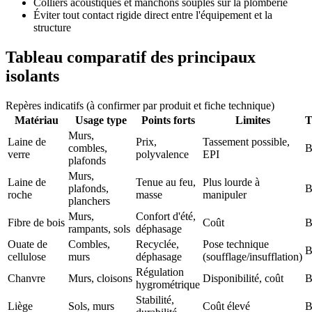
Colliers acoustiques et manchons souples sur la plomberie
Éviter tout contact rigide direct entre l'équipement et la
structure
Tableau comparatif des principaux
isolants
Repères indicatifs (à confirmer par produit et fiche technique)
Matériau
Usage type
Points forts
Limites
T
Murs,
Laine de
Prix,
Tassement possible,
combles,
B
verre
polyvalence
EPI
plafonds
Murs,
Laine de
Tenue au feu,
Plus lourde à
plafonds,
B
roche
masse
manipuler
planchers
Murs,
Confort d'été,
Fibre de bois
Coût
B
rampants, sols
déphasage
Ouate de
Combles,
Recyclée,
Pose technique
B
cellulose
murs
déphasage
(soufflage/insufflation)
Régulation
Chanvre
Murs, cloisons
Disponibilité, coût
B
hygrométrique
Stabilité,
Liège
Sols, murs
Coût élevé
B